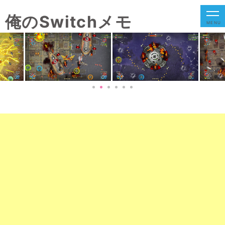
俺のSwitchメモ
MENU