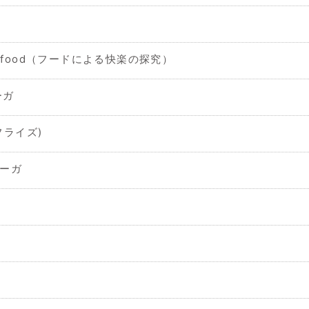
 your food（フードによる快楽の探究）
ーガ
・フライズ)
サーガ