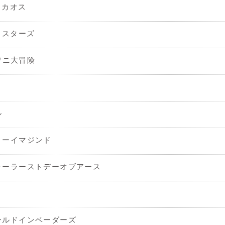
ー・カオス
ド・スターズ
ワニワニ大冒険
ル
リーイマジンド
ラーラーストデーオブアース
ールドインベーダーズ