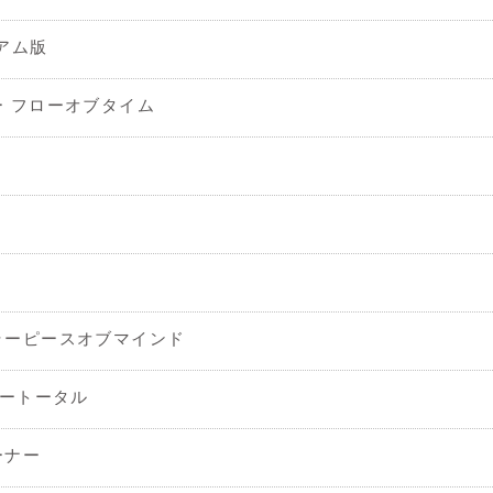
ミアム版
 フローオブタイム
ラーピースオブマインド
ィートータル
ーナー