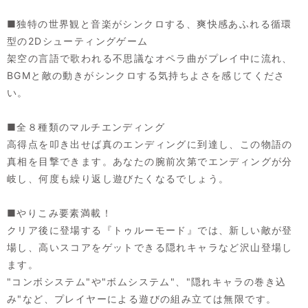
■独特の世界観と音楽がシンクロする、爽快感あふれる循環
型の2Dシューティングゲーム
架空の言語で歌われる不思議なオペラ曲がプレイ中に流れ、
BGMと敵の動きがシンクロする気持ちよさを感じてくださ
い。
■全８種類のマルチエンディング
高得点を叩き出せば真のエンディングに到達し、この物語の
真相を目撃できます。あなたの腕前次第でエンディングが分
岐し、何度も繰り返し遊びたくなるでしょう。
■やりこみ要素満載！
クリア後に登場する『トゥルーモード』では、新しい敵が登
場し、高いスコアをゲットできる隠れキャラなど沢山登場し
ます。
"コンボシステム"や"ボムシステム"、"隠れキャラの巻き込
み"など、プレイヤーによる遊びの組み立ては無限です。