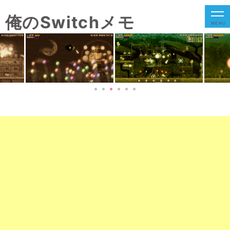
俺のSwitchメモ
MENU