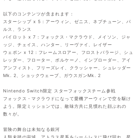
以下のコンテンツが含まれます：
スターシップ x 5：アーウィン、ゼニス、ネプチューン、パ
ルス、ランス
パイロット x 7：フォックス・マクラウド、メイソン、ジャ
ッジ、チェイス、ハンター、リーヴァイ、レイザー
ウェポン x 12：フレームスロアー、フロストバラージ、シュ
レッダー、フローター、ボルケーノ、インプローダー、アイ
アンフィスト、フリーズレイ、クラッシャー、シュレッダー
Mk. 2、ショックウェーブ、ガウスガンMk. 2
Nintendo Switch限定 スターフォックスチーム参戦
フォックス・マクラウドになって愛機アーウィンで空を駆け
よう。限定ミッションでは、敵味方共に見慣れた顔ぶれの
数々が。
冒険の舞台は未知なる銀河
人類未踏の宙域、アトラス星系をシームレスに飛び回れ。星