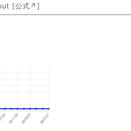
t [
公式↗
]