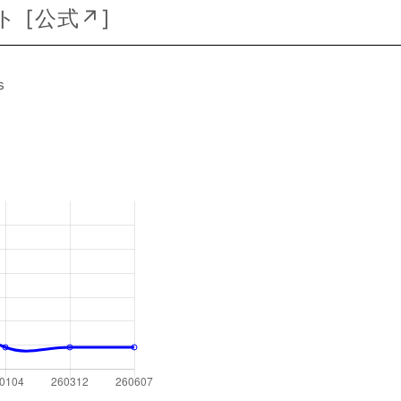
 [
公式↗
]
s