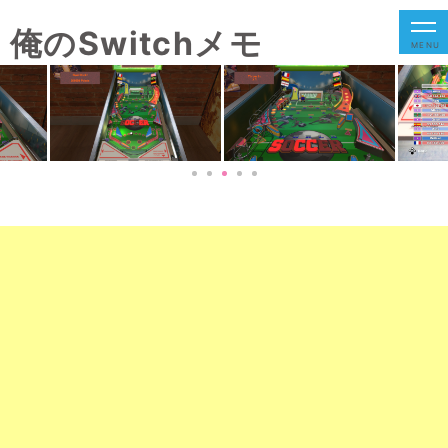
俺のSwitchメモ
MENU