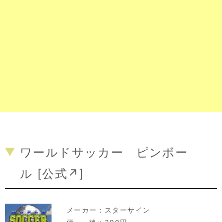
ワールドサッカー ピンボー
ル [
公式↗
]
メーカー：
スターサイン