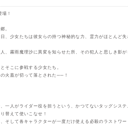
に登場！
想郷。
る日、少女たちは彼女らの持つ神秘的な力、霊力がほとんど失
友人、霧雨魔理沙に異変を知らせた所、その犯人と思しき影が
人とそこに参戦する少女たち。
の火蓋が切って落とされた──！
。
役、一人がライダー役を担うという、かつてないタッグシステ
切り替えて使いこなせ！
ド、そして各キャラクターが一度だけ使える必殺のラストワー