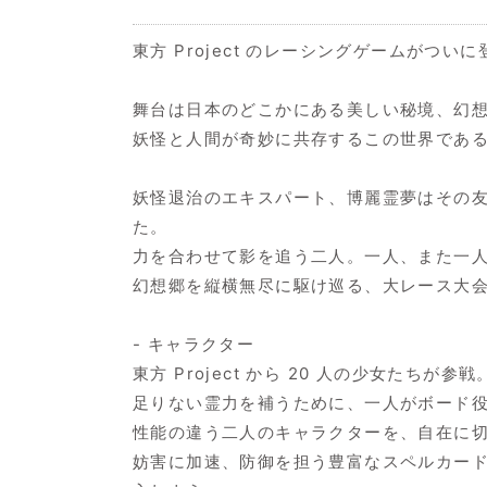
東方 Project のレーシングゲームがつい
舞台は日本のどこかにある美しい秘境、幻
妖怪と人間が奇妙に共存するこの世界であ
妖怪退治のエキスパート、博麗霊夢はその
た。
力を合わせて影を追う二人。一人、また一
幻想郷を縦横無尽に駆け巡る、大レース大会
- キャラクター
東方 Project から 20 人の少女たちが参戦
足りない霊力を補うために、一人がボード
性能の違う二人のキャラクターを、自在に
妨害に加速、防御を担う豊富なスペルカー