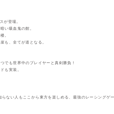
ースが登場。
薄暗い吸血鬼の館。
玉楼。
も崖も、全てが道となる。
いつでも世界中のプレイヤーと真剣勝負！
ードも実装。
ろん、知らない人もここから東方を楽しめる、最強のレーシングゲ