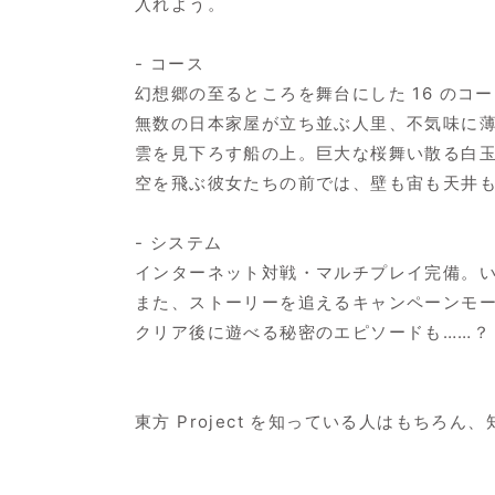
入れよう。
- コース
幻想郷の至るところを舞台にした 16 のコ
無数の日本家屋が立ち並ぶ人里、不気味に
雲を見下ろす船の上。巨大な桜舞い散る白
空を飛ぶ彼女たちの前では、壁も宙も天井
- システム
インターネット対戦・マルチプレイ完備。
また、ストーリーを追えるキャンペーンモ
クリア後に遊べる秘密のエピソードも……？
東方 Project を知っている人はもち