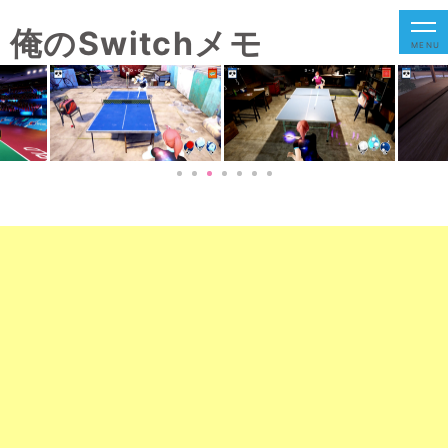
俺のSwitchメモ
MENU