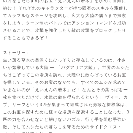
の力をもたらす幻のお宝「えいえんの若木」を求めて冒険に
挑む！ それぞれのキャラクターが持つ固有のスキルを駆使し
てカラフルなステージを攻略し、広大な大陸の隅々まで探索
をしよう。ターン制のバトルではアクションコマンドを成功
させることで、攻撃を強化したり敵の攻撃をブロックしたり
することもできるぞ！
ストーリー：
生い茂る草木の奥深くにひっそりと存在しているのは、小さ
いが繁栄している大陸 ― 「バグアリア大陸」。世界のムシた
ちはこぞってこの場所を訪れ、大陸中に散らばっているお宝
を探している。そのお宝のなかでも、すべてのムシが求めて
やまないのが「えいえんの若木」だ！ なんとその葉っぱを一
枚を食べただけで、永遠の命を得られるという！ ヴィー、カ
ブ、リーフという3匹が集まって結成された勇敢な探検隊は、
このお宝を探すために様々な場所を探索することになった。3
匹の力を合わせないと解けないパズル、行く手を阻む手強い
敵、そしてムシたちの暮らしを守るためのサイドクエスト