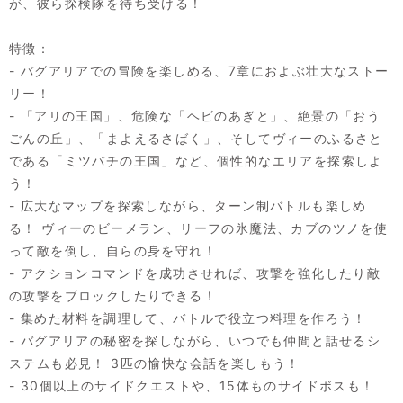
が、彼ら探検隊を待ち受ける！
特徴：
- バグアリアでの冒険を楽しめる、7章におよぶ壮大なストー
リー！
- 「アリの王国」、危険な「ヘビのあぎと」、絶景の「おう
ごんの丘」、「まよえるさばく」、そしてヴィーのふるさと
である「ミツバチの王国」など、個性的なエリアを探索しよ
う！
- 広大なマップを探索しながら、ターン制バトルも楽しめ
る！ ヴィーのビーメラン、リーフの氷魔法、カブのツノを使
って敵を倒し、自らの身を守れ！
- アクションコマンドを成功させれば、攻撃を強化したり敵
の攻撃をブロックしたりできる！
- 集めた材料を調理して、バトルで役立つ料理を作ろう！
- バグアリアの秘密を探しながら、いつでも仲間と話せるシ
ステムも必見！ 3匹の愉快な会話を楽しもう！
- 30個以上のサイドクエストや、15体ものサイドボスも！