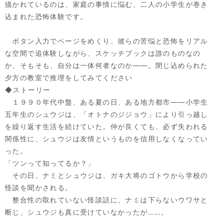
描かれているのは、家庭の事情に悩む、二人の小学生が巻き
込まれた恐怖体験です。
ボタン入力でページをめくり、彼らの苦悩と恐怖をリアル
な空間で追体験しながら、スケッチブックは誰のものなの
か、そもそも、自分は一体何者なのか――。閉じ込められた
夕方の教室で推理をしてみてください
◆ストーリー
１９９０年代中盤、ある夏の日、ある地方都市――小学生
五年生のシュウジは、「オトナのジジョウ」により引っ越し
を繰り返す生活を続けていた。仲が良くても、必ず失われる
関係性に、シュウジは友情というものを信用しなくなってい
った。
「ツンって知ってるか？」
その日、ナミとシュウジは、ガキ大将のゴトウから学校の
怪談を聞かされる。
整合性の取れていない怪談話に、ナミは下らないウワサと
断じ、シュウジも真に受けていなかったが……。