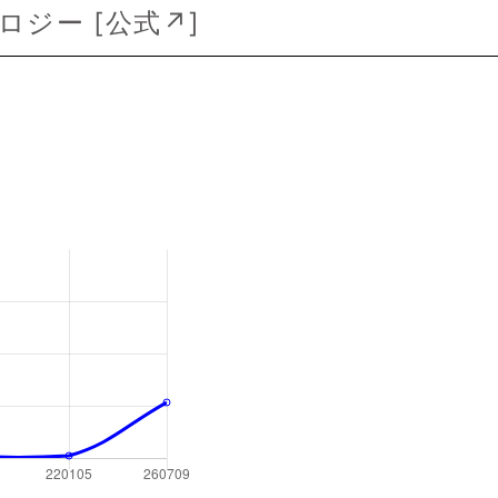
ロジー [
公式↗
]
s