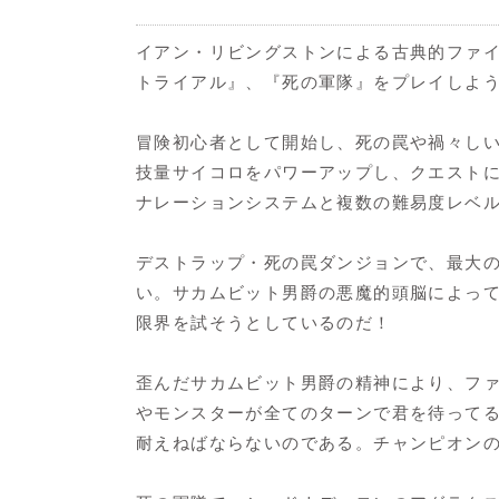
イアン・リビングストンによる古典的ファ
トライアル』、『死の軍隊』をプレイしよ
冒険初心者として開始し、死の罠や禍々し
技量サイコロをパワーアップし、クエスト
ナレーションシステムと複数の難易度レベ
デストラップ・死の罠ダンジョンで、最大の
い。サカムビット男爵の悪魔的頭脳によっ
限界を試そうとしているのだ！
歪んだサカムビット男爵の精神により、フ
やモンスターが全てのターンで君を待って
耐えねばならないのである。チャンピオン