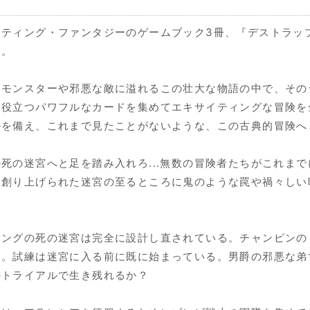
イティング・ファンタジーのゲームブック3冊、『デストラッ
う。
いモンスターや邪悪な敵に溢れるこの壮大な物語の中で、その
に役立つパワフルなカードを集めてエキサイティングな冒険を
ルを備え、これまで見たことがないような、この古典的冒険へ
死の迷宮へと足を踏み入れろ...無数の冒険者たちがこれま
て創り上げられた迷宮の至るところに鬼のような罠や禍々しい
ァングの死の迷宮は完全に設計し直されている。チャンピンの
る。試練は迷宮に入る前に既に始まっている。男爵の邪悪な弟
のトライアルで生き残れるか？