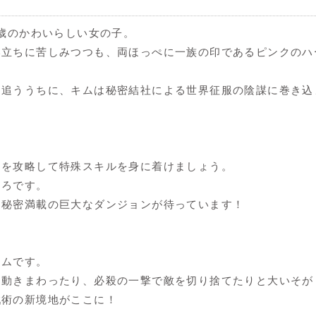
8歳のかわいらしい女の子。
い立ちに苦しみつつも、両ほっぺに一族の印であるピンクのハ
を追ううちに、キムは秘密結社による世界征服の陰謀に巻き込
？
ジを攻略して特殊スキルを身に着けましょう。
ころです。
、秘密満載の巨大なダンジョンが待っています！
テムです。
を動きまわったり、必殺の一撃で敵を切り捨てたりと大いそが
戦術の新境地がここに！