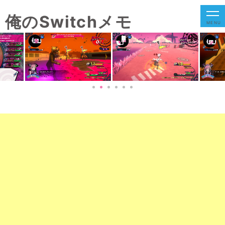
俺のSwitchメモ
MENU