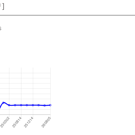
↗
]
S