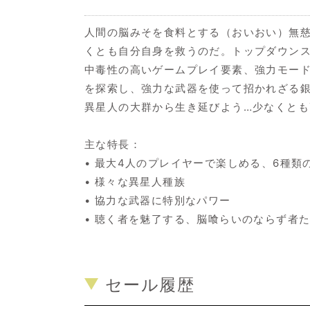
人間の脳みそを食料とする（おいおい）無
くとも自分自身を救うのだ。トップダウン
中毒性の高いゲームプレイ要素、強力モー
を探索し、強力な武器を使って招かれざる
異星人の大群から生き延びよう…少なくと
主な特長：
• 最大4人のプレイヤーで楽しめる、6種
• 様々な異星人種族
• 協力な武器に特別なパワー
• 聴く者を魅了する、脳喰らいのならず者
セール履歴