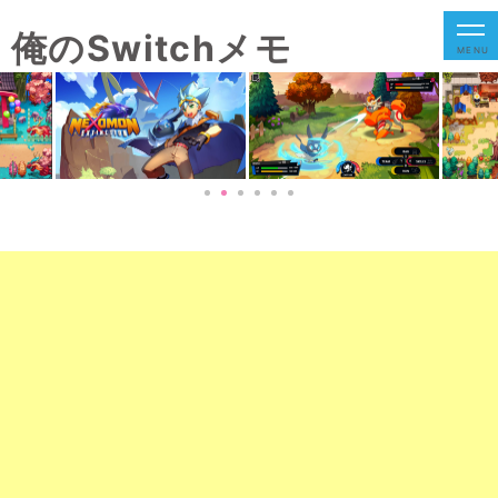
俺のSwitchメモ
MENU