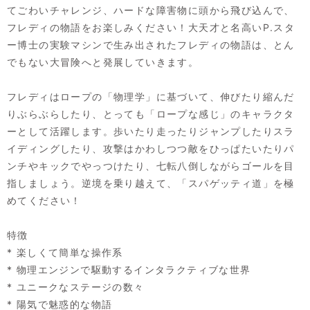
てごわいチャレンジ、ハードな障害物に頭から飛び込んで、
フレディの物語をお楽しみください！大天才と名高いP.スタ
ー博士の実験マシンで生み出されたフレディの物語は、とん
でもない大冒険へと発展していきます。
フレディはロープの「物理学」に基づいて、伸びたり縮んだ
りぶらぶらしたり、とっても「ロープな感じ」のキャラクタ
ーとして活躍します。歩いたり走ったりジャンプしたりスラ
イディングしたり、攻撃はかわしつつ敵をひっぱたいたりパ
ンチやキックでやっつけたり、七転八倒しながらゴールを目
指しましょう。逆境を乗り越えて、「スパゲッティ道」を極
めてください！
特徴
* 楽しくて簡単な操作系
* 物理エンジンで駆動するインタラクティブな世界
* ユニークなステージの数々
* 陽気で魅惑的な物語