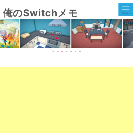
俺のSwitchメモ
MENU