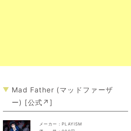
Mad Father (マッドファーザ
ー) [
公式↗
]
メーカー：
PLAYISM