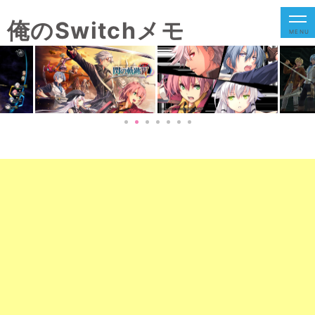
俺のSwitchメモ
MENU