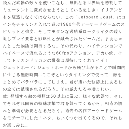
飛んだ武器の数々を使いこなし、無垢なる世界民を誘拐して
ミュータントに変異させようとしている悪しきエイリアンど
もを駆逐しなくてはならない。この「Jetboard Joust」はコ
インをチャリンと入れて遊ぶ1980年代アーケードゲームのス
ピリットと強度、そしてモダンな過酷系ローグライクの繰り
返しプレイ要素と戦略性とが融合されたゲームだ。まあちゃ
んとした物語は期待するな。その代わり、ハイテンションで
ハイペースで流れるような60fpsアクション、デカい銃、そ
してドッカンドッカンの爆発は期待してくれてイイ！
ジェットボード: ジェットボードから飛び上がることで瞬間的
に生じる無敵時間…ここぞというタイミングで使って、敵を
まとめてバラバラにしてしまえ。君が描いた軌跡上にあるも
の全ては破壊されるだろう。その威力たるや凄まじい。
敵: 登場する敵の種類は50以上に及ぶ。様々な武器で、そし
てそれぞれ固有の特殊攻撃で君を襲ってくるから、相応の慣
れと準備が必要となるだろう。過去の名作アーケードゲーム
をモチーフにした「ネタ」もいくつか出てくるので、それも
お楽しみに…