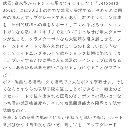
武器: 従来型からトンデモ系までイロイロだ！「Jetboard
Joust」には30以上の強力な武器が登場する。それぞれに固
有の強みとアップグレード要素があり、君のミッション達成
を、圧倒的破壊への道をサポートしてくれるだろう。ショッ
トガンなら敵にギリギリまで近づいてぶっ放せば最大ダメー
ジが生じる。クラスターボムなら大破壊を引き起こせる。フ
レームトルネードで敵を丸焦げにするのも楽しいだろうな、
そしてライトニングボルトで敵をショック状態に陥れてしま
え。プレイするたびに手に入る武器のラインナップは異なる
から、あらゆる武器を使いこなせるようになることがマスト
だ！
ボス: 過酷なる連戦に次ぐ連戦で巨大なボスを撃破せよ、そし
てなんとヤツらの攻撃手段を盗むことができるぞ。極上のピ
クセルアートで描き出される圧巻の姿、ボスとの戦いはすな
わち君の武器熟練度を、そして攻撃回避能力を限界まで試す
試練なのだ。
惑星: 5つの惑星の地表面に拡がる様々な戦いの舞台、ルート
選択はかなり自由度が高いぞ。隠し宝を、アップグレード