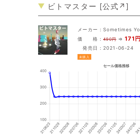
ビトマスター [
公式↗
]
メーカー：
Sometimes Y
171円
価 格：
⇒
490円
発売日：2021-06-24
未購入