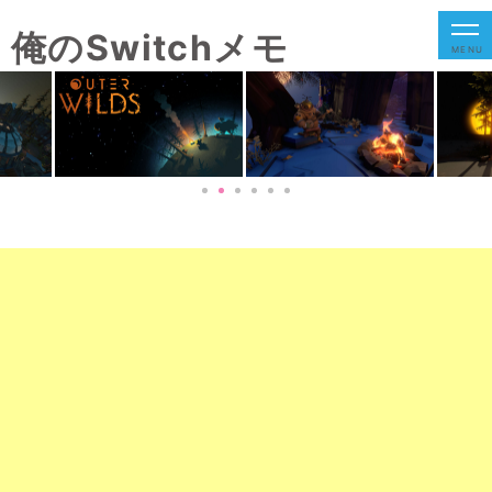
俺のSwitchメモ
MENU