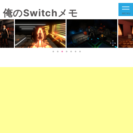
俺のSwitchメモ
MENU