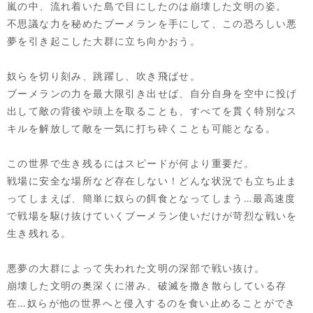
嵐の中、流れ着いた島で目にしたのは崩壊した文明の姿。
不思議な力を秘めたブーメランを手にして、この恐ろしい悪
夢を引き起こした大群に立ち向かおう。
奴らを切り刻み、跳躍し、吹き飛ばせ。
ブーメランの力を最大限引き出せば、自分自身を空中に投げ
出して敵の背後や頭上を取ることも、すべてを貫く特別なス
キルを解放して敵を一気に打ち砕くことも可能となる。
この世界で生き残るにはスピードが何より重要だ。
戦場に安全な場所など存在しない！どんな状況でも立ち止ま
ってしまえば、簡単に奴らの餌食となってしまう…最高速度
で戦場を駆け抜けていくブーメラン使いだけが苛烈な戦いを
生き残れる。
悪夢の大群によって失われた文明の深部で戦い抜け。
崩壊した文明の奥深くに潜み、破滅を撒き散らしている存
在…奴らが他の世界へと侵入するのを食い止めることができ