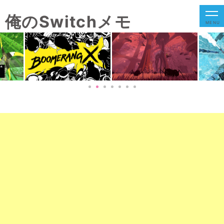
俺のSwitchメモ
MENU