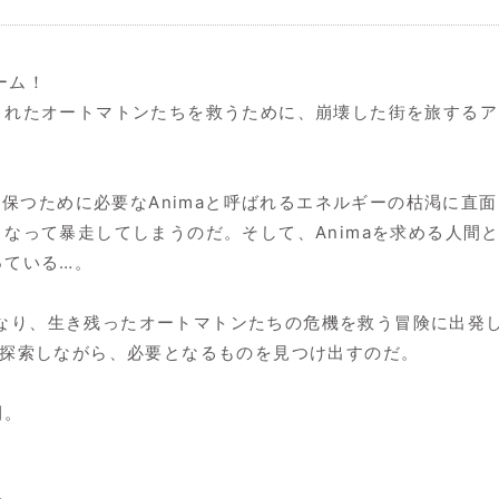
ーム！
を刻まれたオートマトンたちを救うために、崩壊した街を旅する
つために必要なAnimaと呼ばれるエネルギーの枯渇に直面
となって暴走してしまうのだ。そして、Animaを求める人間と
っている…。
なり、生き残ったオートマトンたちの危機を救う冒険に出発しよ
墟を探索しながら、必要となるものを見つけ出すのだ。
間。