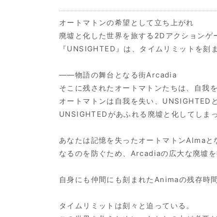
オートマトンの希望として立ち上がれ
廃墟と化した世界を旅する2Dアクションゲ
『UNSIGHTED』は、タイムリミット
――物語の舞台となる街Arcadia
そこに残されたオートマトンたちは、自我を保
オートマトンは自我を失い、UNSIGHTED
UNSIGHTEDがあふれる廃墟と化してしま
あなたは記憶を失ったオートマトンAlmaと
なるのを防ぐため、Arcadiaの広大な廃
自身にも仲間にも刻まれたAnimaの残存時
タイムリミットは刻々と迫っている。