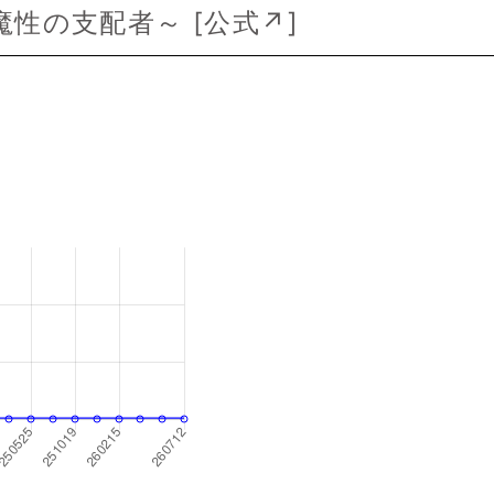
魔性の支配者～ [
公式↗
]