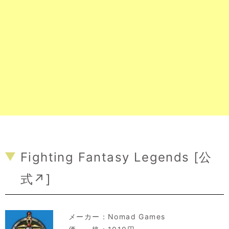
Fighting Fantasy Legends [
公
式↗
]
メーカー：
Nomad Games