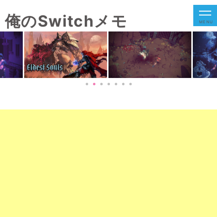
俺のSwitchメモ
MENU