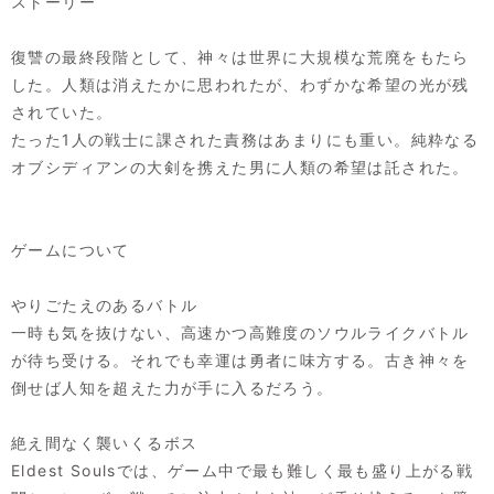
ストーリー
復讐の最終段階として、神々は世界に大規模な荒廃をもたら
した。人類は消えたかに思われたが、わずかな希望の光が残
されていた。
たった1人の戦士に課された責務はあまりにも重い。純粋なる
オブシディアンの大剣を携えた男に人類の希望は託された。
ゲームについて
やりごたえのあるバトル
一時も気を抜けない、高速かつ高難度のソウルライクバトル
が待ち受ける。それでも幸運は勇者に味方する。古き神々を
倒せば人知を超えた力が手に入るだろう。
絶え間なく襲いくるボス
Eldest Soulsでは、ゲーム中で最も難しく最も盛り上がる戦