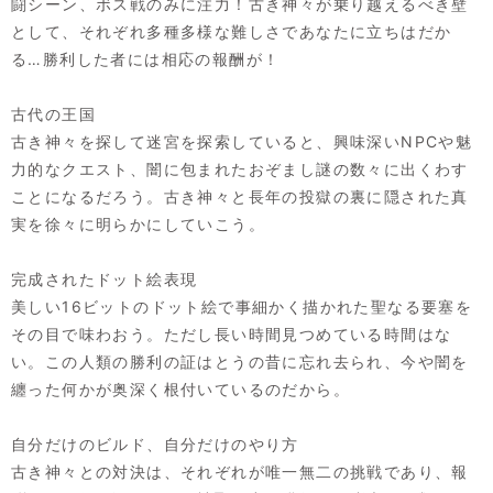
闘シーン、ボス戦のみに注力！古き神々が乗り越えるべき壁
として、それぞれ多種多様な難しさであなたに立ちはだか
る…勝利した者には相応の報酬が！
古代の王国
古き神々を探して迷宮を探索していると、興味深いNPCや魅
力的なクエスト、闇に包まれたおぞまし謎の数々に出くわす
ことになるだろう。古き神々と長年の投獄の裏に隠された真
実を徐々に明らかにしていこう。
完成されたドット絵表現
美しい16ビットのドット絵で事細かく描かれた聖なる要塞を
その目で味わおう。ただし長い時間見つめている時間はな
い。この人類の勝利の証はとうの昔に忘れ去られ、今や闇を
纏った何かが奥深く根付いているのだから。
自分だけのビルド、自分だけのやり方
古き神々との対決は、それぞれが唯一無二の挑戦であり、報