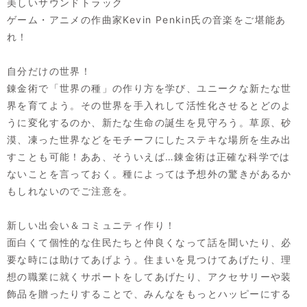
美しいサウンドトラック
ゲーム・アニメの作曲家Kevin Penkin氏の音楽をご堪能あ
れ！
自分だけの世界！
錬金術で「世界の種」の作り方を学び、ユニークな新たな世
界を育てよう。その世界を手入れして活性化させるとどのよ
うに変化するのか、新たな生命の誕生を見守ろう。草原、砂
漠、凍った世界などをモチーフにしたステキな場所を生み出
すことも可能！ああ、そういえば…錬金術は正確な科学では
ないことを言っておく。種によっては予想外の驚きがあるか
もしれないのでご注意を。
新しい出会い＆コミュニティ作り！
面白くて個性的な住民たちと仲良くなって話を聞いたり、必
要な時には助けてあげよう。住まいを見つけてあげたり、理
想の職業に就くサポートをしてあげたり、アクセサリーや装
飾品を贈ったりすることで、みんなをもっとハッピーにする