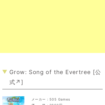
Grow: Song of the Evertree [
公
式↗
]
メーカー：
505 Games