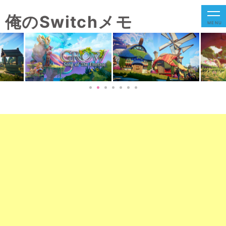
俺のSwitchメモ
MENU