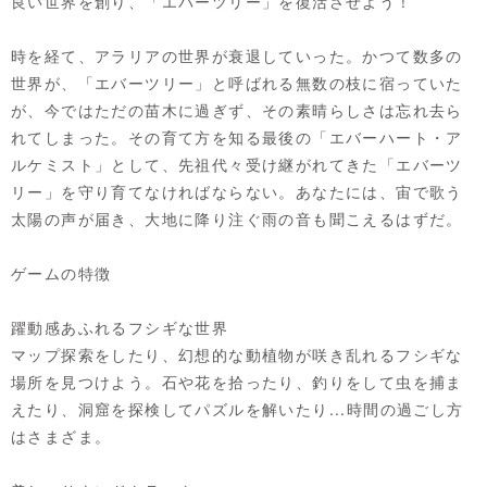
良い世界を創り、「エバーツリー」を復活させよう！
時を経て、アラリアの世界が衰退していった。かつて数多の
世界が、「エバーツリー」と呼ばれる無数の枝に宿っていた
が、今ではただの苗木に過ぎず、その素晴らしさは忘れ去ら
れてしまった。その育て方を知る最後の「エバーハート・ア
ルケミスト」として、先祖代々受け継がれてきた「エバーツ
リー」を守り育てなければならない。あなたには、宙で歌う
太陽の声が届き、大地に降り注ぐ雨の音も聞こえるはずだ。
ゲームの特徴
躍動感あふれるフシギな世界
マップ探索をしたり、幻想的な動植物が咲き乱れるフシギな
場所を見つけよう。石や花を拾ったり、釣りをして虫を捕ま
えたり、洞窟を探検してパズルを解いたり...時間の過ごし方
はさまざま。