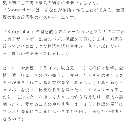
史上初にして史上最高の物語に出会いましょう。
『Storyteller』は、あなたが物語を作ることができる、受賞
歴のある反応型のパズルゲームです。
『Storyteller』の魅惑的なアニメーションとマンガのコマ割
り風デザインが、独自のパズル機能を可能にします。知恵を
絞ってアイコニックな物語を語り直すか、色々と試しなが
ら、新しい物語を発見しましょう。
ヒーローや悪役、ドラゴン、吸血鬼、そして不貞や後悔、愛
情、嘘、狂気、その他が揃うテーマや、たくさんのキャラク
ターが用意されている図書館を楽しみましょう！真っ新なキ
ャンバスを使い、秘密や欲望を操ったり、モンスターを倒し
たり、モンスターを使って人々に恐怖を与えたり、恋人を裏
切ったり、愛する二人の仲を修復しましょう。物語の展開に
マンネリを感じていませんか？でも今回は、あなたが作者と
なるのです。