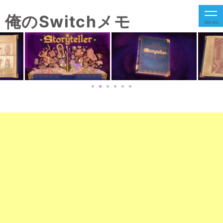
俺のSwitchメモ
MENU