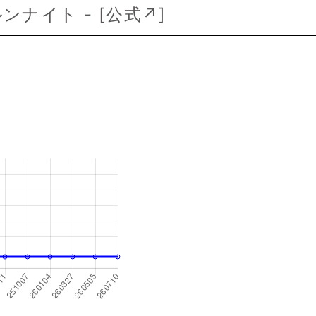
ールンナイト - [
公式↗
]