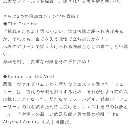
広大なフィールドを探索し、隠された真実を解き明かせ。
さらに2つの追加コンテンツを収録！
◆The Crucible
『挑戦者たちよ！選ぶがよい。汝は怯懦に駆られ逃げ去る
か、それとも、全てを失う覚悟で立ち挑むかを！』
伝説のアリーナで繰り広げられる強敵たちとの果てしない戦
い。
激闘を制し、貴重な報酬をその手に掴め！
◆Keepers of the Void
悪魔「ヴァルグリム」から新たなクエストを受けた「フュー
リー」は、古代の脅威を排除するため、それが住まう蛇の穴
に挑むこととなった。新たなマップ、パズル、難敵が「フュ
ーリー」の力を試すため待ち受ける。クエスト達成の報酬と
して、「空洞」の新しい武器形態と最大級の報酬「The
Abyssal Armor」を入手可能だ。