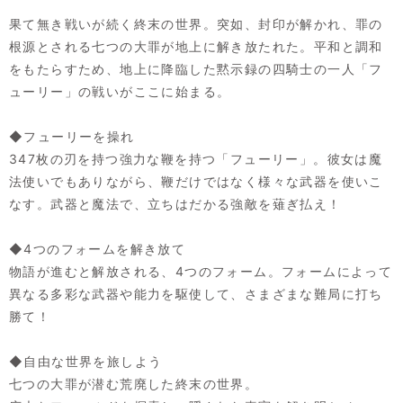
果て無き戦いが続く終末の世界。突如、封印が解かれ、罪の
根源とされる七つの大罪が地上に解き放たれた。平和と調和
をもたらすため、地上に降臨した黙示録の四騎士の一人「フ
ューリー」の戦いがここに始まる。
◆フューリーを操れ
347枚の刃を持つ強力な鞭を持つ「フューリー」。彼女は魔
法使いでもありながら、鞭だけではなく様々な武器を使いこ
なす。武器と魔法で、立ちはだかる強敵を薙ぎ払え！
◆4つのフォームを解き放て
物語が進むと解放される、4つのフォーム。フォームによって
異なる多彩な武器や能力を駆使して、さまざまな難局に打ち
勝て！
◆自由な世界を旅しよう
七つの大罪が潜む荒廃した終末の世界。