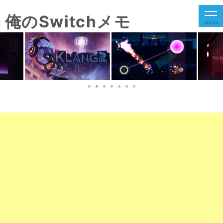
俺のSwitchメモ
MENU