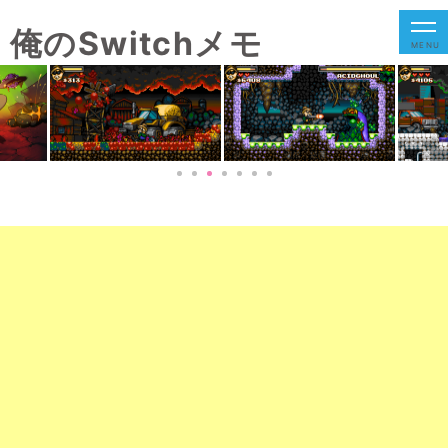
俺のSwitchメモ
MENU