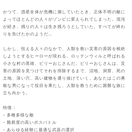
かつて、惑星全体が危機に瀕していたとき、正体不明の敵に
よってほとんどの人々がゾンビに変えられてしまった。混沌
が続き、残りの人々は生き残ろうとしていた。すべてが終わ
りを告げたかのようだ…
しかし、怯える人々のなかで、人類を救い災害の原因を根絶
しようとするヒーローが現れる。ロッテンウィルと呼ばれる
小さな村の英雄、ビリーおじさんだ。ビリーおじさんは、災
害の原因を見つけてそれを排除するまで、沼地、洞窟、死の
土地、深い穴、高い建物を通り抜けていく。あなたはこの勇
敢な男になって役目を果たし、人類を救うために困難な旅に
立ち向かう。
特徴：
- 多種多様な敵
- 難易度の高いボスバトル
- あらゆる経験に最適な武器の選択