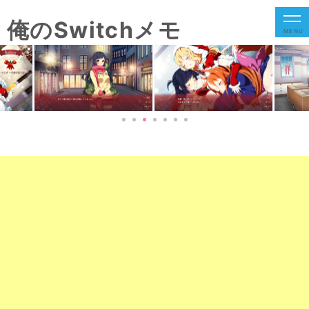
俺のSwitchメモ
MENU