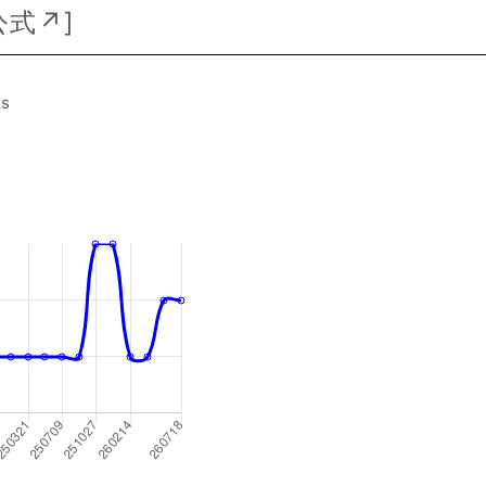
公式↗
]
es