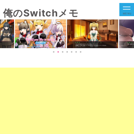
俺のSwitchメモ
MENU