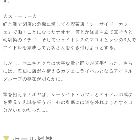
す。
☆ストーリー☆
経営難で閉店の危機に瀕してる喫茶店「シーサイド・カフ
ェ」で働くことになったナオヤ。何とか経営を立て直そうと
幼馴染のイチゴ、そしてウェイトレスのマユキとクウの3人で
アイドルを結成してお客さんを引き付けようとする。
しかし、マユキとクウは大事な歌と踊りが苦手だった。さら
には、海辺に店舗を構えるカフェにライバルとなるアイドル
グループの存在が明らかに。
頭を抱えるナオヤは、シーサイド・カフェとアイドルの成功
を夢見て忠誠を誓うが、心の奥底には道を外れようとする自
分がいたのだった…。
セール履歴