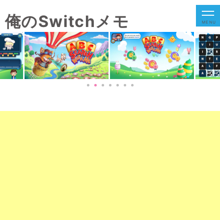
俺のSwitchメモ
MENU