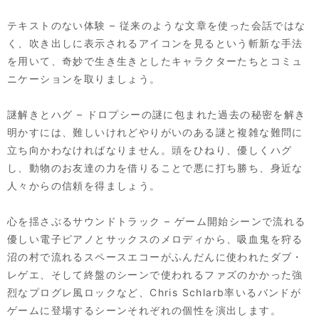
テキストのない体験 – 従来のような文章を使った会話ではな
く、吹き出しに表示されるアイコンを見るという斬新な手法
を用いて、奇妙で生き生きとしたキャラクターたちとコミュ
ニケーションを取りましょう。
謎解きとハグ – ドロプシーの謎に包まれた過去の秘密を解き
明かすには、難しいけれどやりがいのある謎と複雑な難問に
立ち向かわなければなりません。頭をひねり、優しくハグ
し、動物のお友達の力を借りることで悪に打ち勝ち、身近な
人々からの信頼を得ましょう。
心を揺さぶるサウンドトラック – ゲーム開始シーンで流れる
優しい電子ピアノとサックスのメロディから、吸血鬼を狩る
沼の村で流れるスペースエコーがふんだんに使われたダブ・
レゲエ、そして終盤のシーンで使われるファズのかかった強
烈なプログレ風ロックなど、Chris Schlarb率いるバンドが
ゲームに登場するシーンそれぞれの個性を演出します。