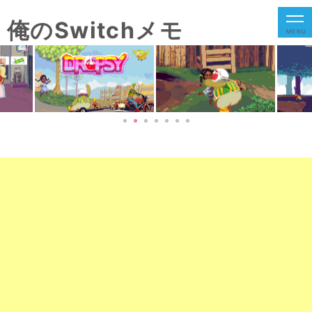
俺のSwitchメモ
MENU