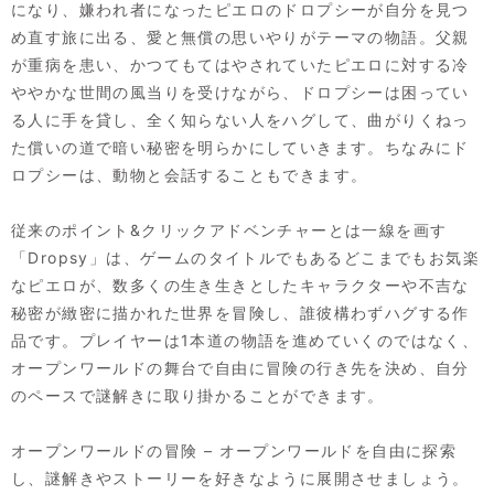
になり、嫌われ者になったピエロのドロプシーが自分を見つ
め直す旅に出る、愛と無償の思いやりがテーマの物語。父親
が重病を患い、かつてもてはやされていたピエロに対する冷
ややかな世間の風当りを受けながら、ドロプシーは困ってい
る人に手を貸し、全く知らない人をハグして、曲がりくねっ
た償いの道で暗い秘密を明らかにしていきます。ちなみにド
ロプシーは、動物と会話することもできます。
従来のポイント&クリックアドベンチャーとは一線を画す
「Dropsy」は、ゲームのタイトルでもあるどこまでもお気楽
なピエロが、数多くの生き生きとしたキャラクターや不吉な
秘密が緻密に描かれた世界を冒険し、誰彼構わずハグする作
品です。プレイヤーは1本道の物語を進めていくのではなく、
オープンワールドの舞台で自由に冒険の行き先を決め、自分
のペースで謎解きに取り掛かることができます。
オープンワールドの冒険 – オープンワールドを自由に探索
し、謎解きやストーリーを好きなように展開させましょう。