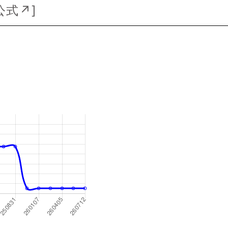
公式↗
]