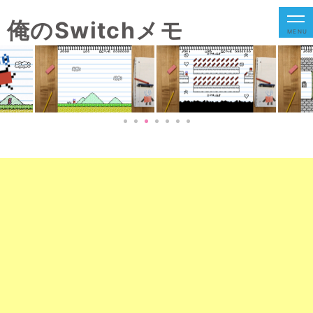
俺のSwitchメモ
MENU