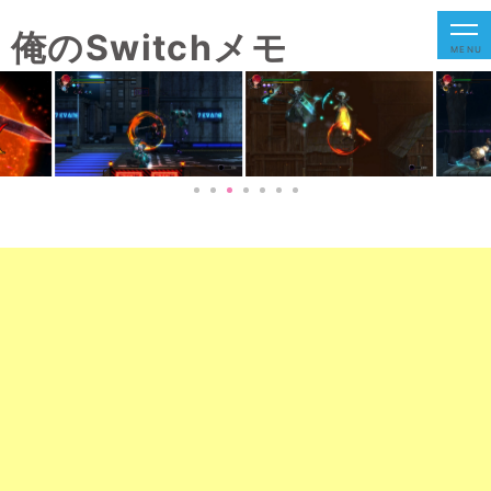
俺のSwitchメモ
MENU