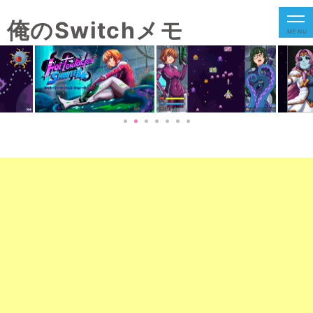
俺のSwitchメモ
MENU