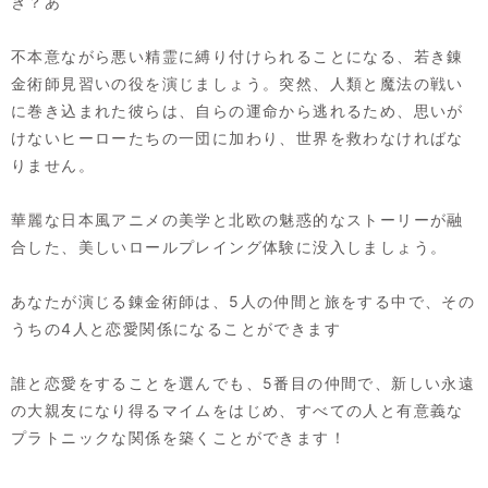
き？あ
不本意ながら悪い精霊に縛り付けられることになる、若き錬
金術師見習いの役を演じましょう。突然、人類と魔法の戦い
に巻き込まれた彼らは、自らの運命から逃れるため、思いが
けないヒーローたちの一団に加わり、世界を救わなければな
りません。
華麗な日本風アニメの美学と北欧の魅惑的なストーリーが融
合した、美しいロールプレイング体験に没入しましょう。
あなたが演じる錬金術師は、5人の仲間と旅をする中で、その
うちの4人と恋愛関係になることができます
誰と恋愛をすることを選んでも、5番目の仲間で、新しい永遠
の大親友になり得るマイムをはじめ、すべての人と有意義な
プラトニックな関係を築くことができます！