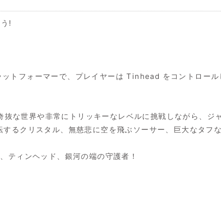
う!
ラットフォーマーで、プレイヤーは Tinhead をコントロールして
がら、奇抜な世界や非常にトリッキーなレベルに挑戦しながら、
転するクリスタル、無慈悲に空を飛ぶソーサー、巨大なタフ
ん、ティンヘッド、銀河の端の守護者！