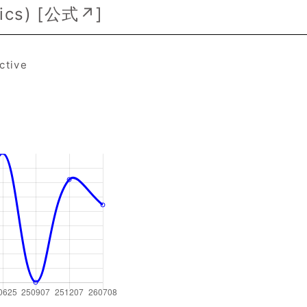
cs) [
公式↗
]
ctive