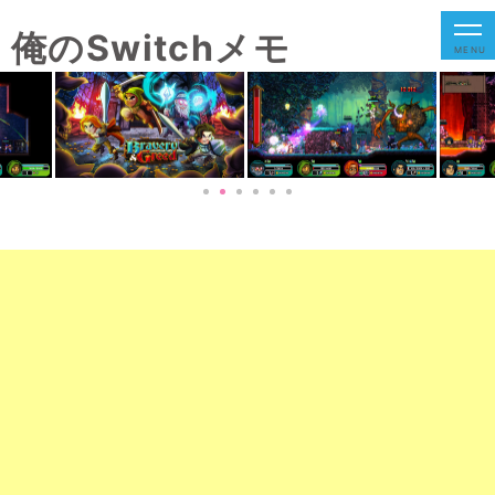
俺のSwitchメモ
MENU