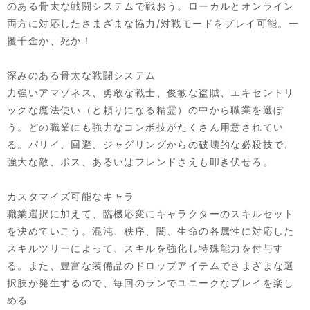
のある骨太な戦闘システムで戦おう。ローカルとオンライン
両方に対応したさまざまな協力/対戦モードをプレイ可能。一
攫千金か、死か！
深みのある骨太な戦闘システム
力強いアマゾネス、勇敢な戦士、俊敏な盗賊、エキセントリ
ックな魔法使い（と頼りになる精霊）の中から職業を選ぼ
う。どの職業にも強力なコンボ技がたくさん用意されてい
る。パリイ、回避、ジャグリングからの破壊的な必殺技で、
強大な敵、ボス、あるいはフレンドさえも叩き伏せろ。
カスタマイズ可能なキャラ
職業選択に加えて、臨機応変にキャラクターのスキルセット
を決めていこう。混沌、秩序、闇、生命の各属性に対応した
スキルツリーによって、スキルを強化し特殊能力を付与す
る。また、豊富な装備品のドロップアイテムでさまざまな選
択肢が発生するので、毎回のランでユニークなプレイを楽し
める