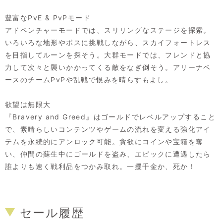
豊富なPvE & PvPモード
アドベンチャーモードでは、スリリングなステージを探索。
いろいろな地形やボスに挑戦しながら、スカイフォートレス
を目指してルーンを探そう。大群モードでは、フレンドと協
力して次々と襲いかかってくる敵をなぎ倒そう。アリーナベ
ースのチームPvPや乱戦で恨みを晴らすもよし。
欲望は無限大
『Bravery and Greed』はゴールドでレベルアップすること
で、素晴らしいコンテンツやゲームの流れを変える強化アイ
テムを永続的にアンロック可能。貪欲にコインや宝箱を奪
い、仲間の蘇生中にゴールドを盗み、エピックに遭遇したら
誰よりも速く戦利品をつかみ取れ。一攫千金か、死か！
セール履歴