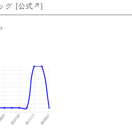
グ [
公式↗
]
es