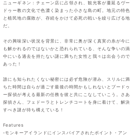
ニューギネン：チェーン店に占領され、観光客が蔓延るヴー
ドゥー教の文化で色濃く染まった小さな島の町。地元の特色
と植民地の腐敗が、存続をかけて必死の戦いを繰り広げる地
だ。
その興味深い状況を背景に、非常に奥が深く真実の糸が今に
も解かれるのではないかと恐れられている、そんな争いの渦
中にいる過去を持たない謎に満ちた女性と我々は出会うので
あった！
誰にも知られたくない秘密には必ず危険が潜み、スリルに満
ちた時間は自らが過ごす最後の時間かもしれないとブードゥ
ー探偵が考える最新の任務を彼と共にこなしていこう。さあ
探偵さん、フェドーラとトレンチコートを身に着けて、解決
すべき謎が待ち構えている！
Features
‐モンキーアイランドにインスパイアされたポイント・アン