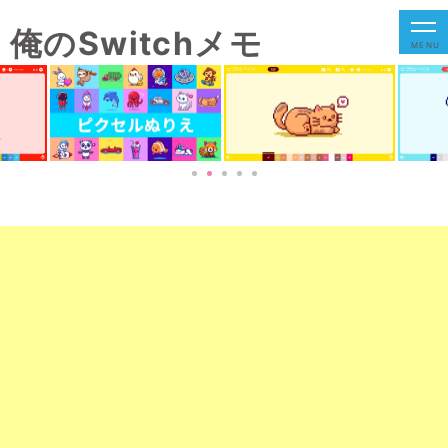
俺のSwitchメモ
MENU