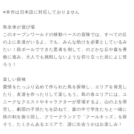
※本作は日本語に対応しておりません
島全体が遊び場
このオープンワールドの移動ベースの冒険では、すべての丘
の上に友達がいるよ。でも、みんな助けを必要としているみ
たい！段ボールでできた悪者を倒して、のどかな丘や森を勇
敢に進み、大人でも挑戦しないような切り立った岩によじ登
ろう！
楽しい探検
愛情をたっぷり込めて作られた島を探検し、エリアを発見し
たり、友達を作ったりして楽しもう。島の各エリアには、ユ
ニークなクエストやキャラクターが登場するよ。山の上を滑
空し、劇団の子供たちを訪ねて、森の中で学生たちと一緒に
枝の剣を振り回し、クリークランドで「クールキッズ」を探
そう。たくさんあるエリアで、誰に出会うかはお楽しみ！