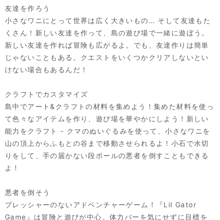
友達を作ろう
小さなワニにとって世界は広く大きいもの… そして友達もた
くさん！新しい友達を作って、島の遊び場で一緒に遊ぼう。
新しい友達を作れば冒険も広がるよ。でも、友達作りは簡単
じゃないこともある。クエストをいくつかクリアしないとい
けない場合もあるんだ！
クラフトでカスタマイズ
島中でアート&クラフトの材料を集めよう！集めた材料を使っ
て色々なアイテムを作り、遊び場を華やかにしよう！新しい
能力をクラフト - クマのぬいぐるみを使って、小さなワニを
山の頂上からふもとの谷まで移動させられるよ！小石で水切
りをして、手の届かない段ボールの悪者を倒すこともできる
よ！
悪者を倒そう
プレッシャーのないアドベンチャーゲーム！『Lil Gator
Game』は冒険と遊びが中心。体力バーを気にせずに目標を